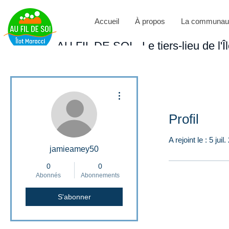
Accueil
À propos
La communau
AU FIL DE SOI - Le tiers-lieu de l'Î
Plus d'actions
Profil
A rejoint le : 5 juil
jamieamey50
0
0
Abonnés
Abonnements
S'abonner