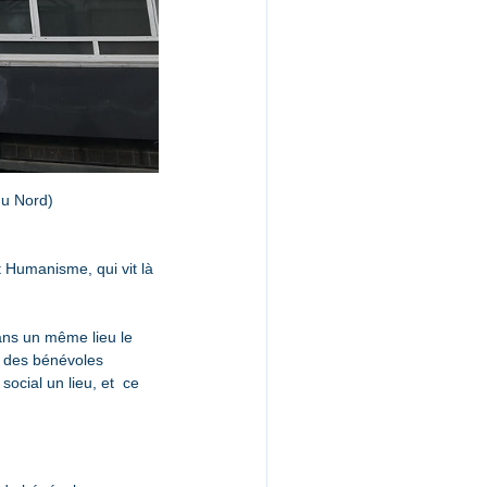
du Nord)
t Humanisme, qui vit là 
ans un même lieu le 
le des bénévoles 
ocial un lieu, et  ce 