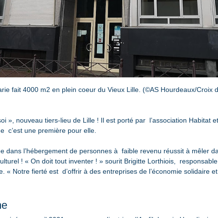
arie fait 4000 m2 en plein coeur du Vieux Lille. (©AS Hourdeaux/Croix 
oi », nouveau tiers-lieu de Lille ! Il est porté par  l’association Habitat e
ue  c’est une première pour elle.
sée dans l’hébergement de personnes à  faible revenu réussit à mêler d
culturel ! « On doit tout inventer ! » sourit Brigitte Lorthiois,  responsab
« Notre fierté est  d’offrir à des entreprises de l’économie solidaire et s
me