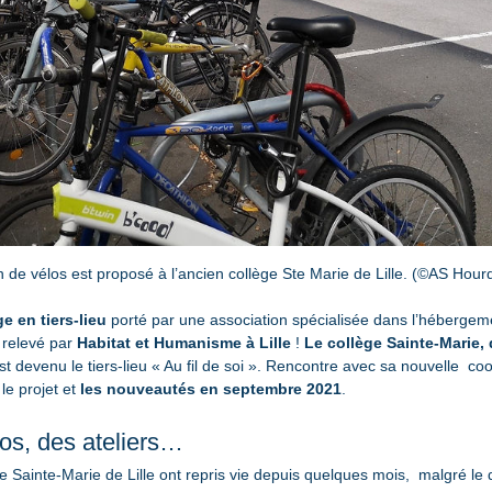
on de vélos est proposé à l’ancien collège Ste Marie de Lille. (©AS Hou
e en tiers-lieu
 porté par une association spécialisée dans l’hébergem
 relevé par 
Habitat et Humanisme à Lille
 ! 
Le collège Sainte-Marie, d
est devenu le tiers-lieu « Au fil de soi ». Rencontre avec sa nouvelle  co
e projet et 
les nouveautés en septembre 2021
.
los, des ateliers…
 Sainte-Marie de Lille ont repris vie depuis quelques mois,  malgré le dé