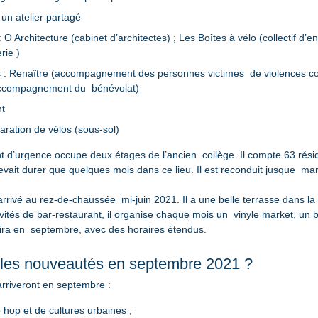
 un atelier partagé
 O Architecture (cabinet d’architectes) ; Les Boîtes à vélo (collectif d’e
rie )
s : Renaître (accompagnement des personnes victimes  de violences co
accompagnement du  bénévolat)
nt
paration de vélos (sous-sol)
 d’urgence occupe deux étages de l’ancien  collège. Il compte 63 réside
evait durer que quelques mois dans ce lieu. Il est reconduit jusque  mar
 arrivé au rez-de-chaussée  mi-juin 2021. Il a une belle terrasse dans la 
ivités de bar-restaurant, il organise chaque mois un  vinyle market, un b
rira en  septembre, avec des horaires étendus.
 les nouveautés en septembre 2021 ?
arriveront en septembre :
 hop et de cultures urbaines ;