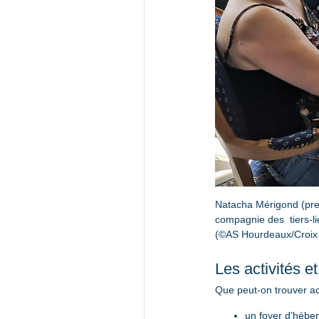
Natacha Mérigond (premi
compagnie des  tiers-li
(©AS Hourdeaux/Croix
Les activités e
Que peut-on trouver act
un foyer d’hébe