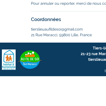
Pour annuler ou reporter, merci de nous co
Coordonnées
tierslieuaufildesoi@gmail.com
21 Rue Maracci, 59800 Lille, France
Tiers-l
21-23 rue Mara
tierslieu
M