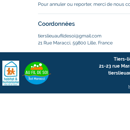
Pour annuler ou reporter, merci de nous co
Coordonnées
tierslieuaufildesoi@gmail.com
21 Rue Maracci, 59800 Lille, France
Tiers-l
21-23 rue Mara
tierslieu
M